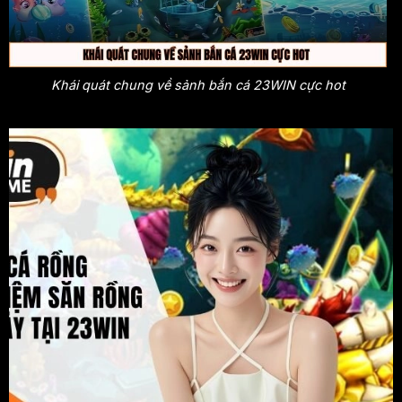
Khái quát chung về sảnh bắn cá 23WIN cực hot
Vào thời điểm đầu mới ra mắt, sảnh
bắn cá
23WIN
đã
nhanh chóng chiếm lĩnh thị trường cá cược cả trong
và ngoài nước. Với số lượng thành viên cực kỳ đông
đảo và luôn có dấu hiệu tăng trưởng vượt bậc mỗi
ngày, nền tảng luôn cố gắng đề ra nhiều chương trình
khuyến mãi đặc sắc nhất để gửi tới mọi người. Khi đặt
chân tới đây, mọi người sẽ sở hữu cơ hội bước chân
vào thế giới đại dương huyền ảo.
Chuyên mục này có hệ thống sinh vật biển cực kỳ đa
dạng, bơi lội tung tăng đã làm nơi đây trở nên sinh
động hơn bao giờ hết. Một điểm đặc biệt của sảnh
chính là cơ chế trả thưởng linh hoạt ứng với từng loại
Bắn Cá Rồng - Trải Nghiệm Săn Rồng Cháy Máy Tại
sinh vật khác nhau. Điều này bắt buộc hội viên phải có
23WIN