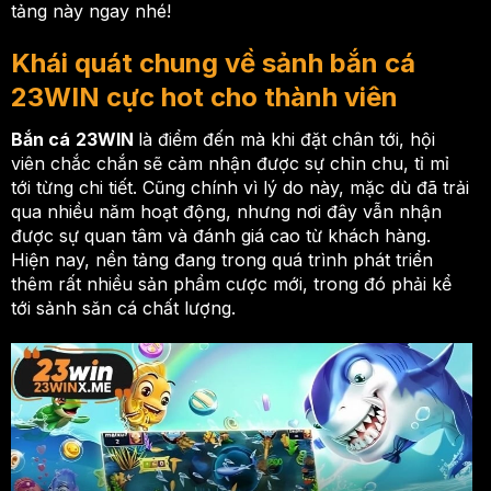
tảng này ngay nhé!
Khái quát chung về sảnh bắn cá
23WIN cực hot cho thành viên
Bắn cá
23WIN
là điểm đến mà khi đặt chân tới, hội
viên chắc chắn sẽ cảm nhận được sự chỉn chu, tỉ mỉ
tới từng chi tiết. Cũng chính vì lý do này, mặc dù đã trải
qua nhiều năm hoạt động, nhưng nơi đây vẫn nhận
được sự quan tâm và đánh giá cao từ khách hàng.
Hiện nay, nền tảng đang trong quá trình phát triển
thêm rất nhiều sản phẩm cược mới, trong đó phải kể
tới sảnh săn cá chất lượng.