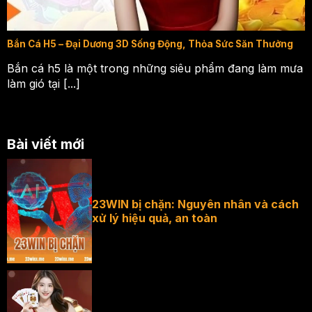
Thưởng
tố này đã thúc đẩy việc kiếm thêm nhiều khoản tiền
thưởng.
Bắn Cá H5 – Đại Dương 3D Sống Động, Thỏa Sức Săn Thưởng
Phòng
bắn cá 23WIN
VIP: đây là không gian săn
thưởng dành riêng cho những hội viên sở hữu
Bắn cá h5 là một trong những siêu phẩm đang làm mưa
nguồn tài chính dồi dào cùng với kỹ năng săn mục
làm gió tại [...]
tiêu điêu luyện. Tại đây, bạn sẽ được trải nghiệm
không gian đầy kịch tính cùng những phần thưởng
cực kỳ hấp dẫn.
Bài viết mới
Kết hợp với nhiều nhà phát hành chất lượng
hàng đầu khu vực
Khi bước chân vào không gian giải trí đặc sắc tại nhà
23WIN bị chặn: Nguyên nhân và cách
xử lý hiệu quả, an toàn
cái, hội viên sẽ nhận thấy hàng trăm siêu phẩm đang
chờ đón. Để đem lại trải nghiệm phong phú và chất
23win bị chặn
lượng cho thành viên thì website đã kết hợp với nhiều
nhà phát hành tiêu biểu, cụ thể như sau: