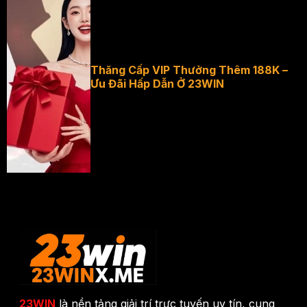
khoản tiền thưởng cực hấp dẫn.
Bắn cá thần tài - Siêu phẩm giải trí cực nổi
bật
Thăng Cấp VIP
Thăng Cấp VIP Thưởng Thêm 188K –
Với tựa game
bắn cá 23WIN
này, khi lặn ngụp dưới
Ưu Đãi Hấp Dẫn Ở 23WIN
Thưởng Thêm
lòng đại dương sâu thẳm, hội viên sẽ bắt gặp hàng loạt
188K - Ưu Đãi
loài quý hiếm với màu sắc sặc sỡ, cực thích mắt. Điểm
Hấp Dẫn Ở
nổi bật nhất tại trò chơi này chính là hệ thống thường
xuyên phát triển nhiều giải đấu ấn tượng, đặc sắc khác
23WIN
nhau. Điều này khiến cho hội viên luôn cảm thấy hân
hoan trong thời gian đầu tư, kiếm thưởng.
Săn cá ăn xu - Sự lựa chọn của hội viên mới
Khi tham gia trải nghiệm siêu phẩm này, mọi người sẽ
cảm nhận được không gian đại dương cực kỳ chân
thực. Nền tảng này cũng chủ trương phát triển ra
nhiều loại vũ khí khác nhau từ điện giật, súng, lựu
đạn… Hỗ trợ cho thành viên rất nhiều trên hành trình
23WIN
là nền tảng giải trí trực tuyến uy tín, cung