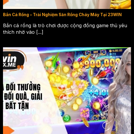
chiến thuật đầu tư thật bài bản thì mới có đem về chiến
thắng cho bản thân.
Bắn Cá Rồng – Trải Nghiệm Săn Rồng Cháy Máy Tại 23WIN
Ưu điểm nổi bật của sảnh bắn cá
Bắn cá rồng là trò chơi được cộng đồng game thủ yêu
23WIN hội viên cần nắm rõ
thích nhờ vào [...]
Hiện nay, trên thị trường xuất hiện rất nhiều nền tảng
đặt cược đa dạng khác nhau. Chính vì thế, muốn giữ
chân mọi người không phải là một việc làm đơn giản.
Do đó, sảnh
bắn cá 23WIN
luôn cố gắng tập trung
vào chiến lược để đem tới hành trình giải trí trọn vẹn
nhất, cụ thể như sau:
Bắn Cá Đổi Thưởng - Săn Cá Đổi Quà, Giải Trí Bất Tận