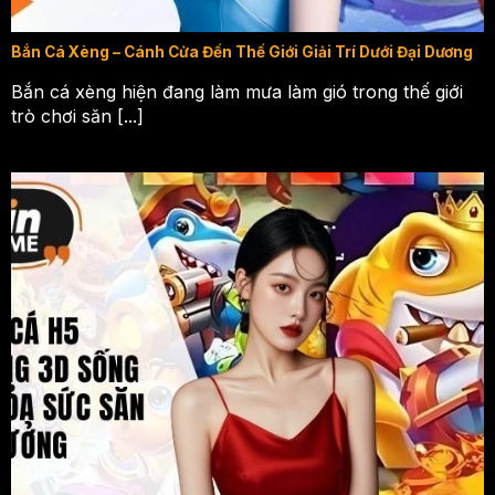
game một cách thật chân thực.
Bắn Cá Xèng – Cánh Cửa Đến Thế Giới Giải Trí Dưới Đại Dương
Phát triển đa dạng với nhiều cấp độ săn
thưởng khác nhau
Bắn cá xèng hiện đang làm mưa làm gió trong thế giới
trò chơi săn [...]
Dù bạn là người mới hay chuyên gia săn cá thì cũng
tìm được một không gian phù hợp nhất khi trải nghiệm
tại
bắn cá
23WIN
. Hiện nay, nơi đây đang phát triển
những chế độ chơi đa dạng, cụ thể như sau:
Phòng thường: đây được xem như một nơi lý tưởng
cho những hội viên mới bước chân vào thế giới giải
trí. Không cần kỹ năng quá cao siêu, phòng chơi
này hứa hẹn sẽ giúp mọi người thuần thục với kỹ
năng săn bắn.
Phòng cao cấp: chế độ này tại sảnh dành cho hội
viên đã có kinh nghiệm trước đó và đòi hỏi thành
viên phải sở hữu số vốn ổn định. Do chế độ đặt
cược tại đây đã được nâng cao nên đòi hỏi mức
Bắn Cá H5 - Đại Dương 3D Sống Động, Thỏa Sức Săn
cược đặt ra cũng phải cao hơn. Chính nhờ vào yếu