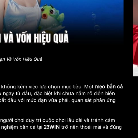
V
T
Ư
ạn Và Vốn Hiệu Quả
 không kém việc lựa chọn mục tiêu. Một
mẹo bắn cá
ngay từ đầu, đặc biệt khi chưa nắm rõ diễn biến
bắt đầu với mức đạn vừa phải, quan sát phản ứng
gười chơi duy trì cuộc chơi lâu dài và tránh cảm
i nghiệm bắn cá tại
23WIN
trở nên thoải mái và đúng