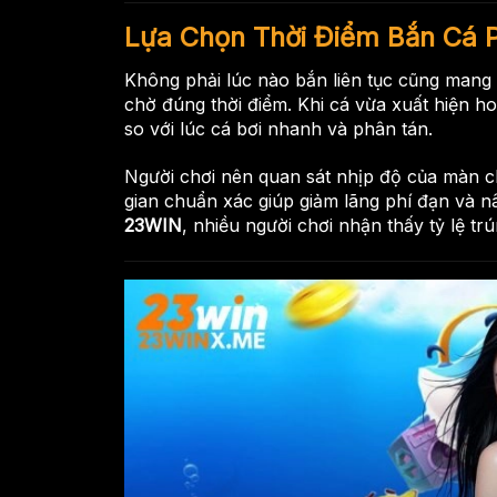
Lựa Chọn Thời Điểm Bắn Cá 
Không phải lúc nào bắn liên tục cũng mang 
chờ đúng thời điểm. Khi cá vừa xuất hiện 
so với lúc cá bơi nhanh và phân tán.
Người chơi nên quan sát nhịp độ của màn ch
gian chuẩn xác giúp giảm lãng phí đạn và n
23WIN
, nhiều người chơi nhận thấy tỷ lệ tr