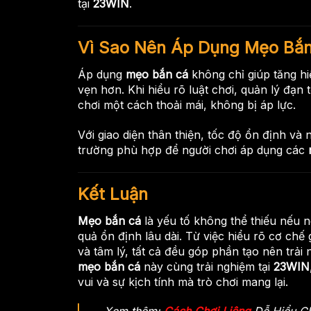
tại
23WIN
.
Vì Sao Nên Áp Dụng Mẹo Bắn
Áp dụng
mẹo bắn cá
không chỉ giúp tăng hiệ
vẹn hơn. Khi hiểu rõ luật chơi, quản lý đạn 
chơi một cách thoải mái, không bị áp lực.
Với giao diện thân thiện, tốc độ ổn định và
trường phù hợp để người chơi áp dụng các
Kết Luận
Mẹo bắn cá
là yếu tố không thể thiếu nếu n
quả ổn định lâu dài. Từ việc hiểu rõ cơ ch
và tâm lý, tất cả đều góp phần tạo nên trả
mẹo bắn cá
này cùng trải nghiệm tại
23WIN
vui và sự kịch tính mà trò chơi mang lại.