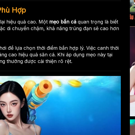
K
Phù Hợp
lại hiệu quả cao. Một
mẹo bắn cá
quan trọng là biết
hoặc di chuyển chậm, khả năng trúng đạn sẽ cao hơn
ơi để lựa chọn thời điểm bắn hợp lý. Việc canh thời
âng cao hiệu quả săn cá. Khi áp dụng mẹo này tại
úng thưởng được cải thiện rõ rệt.
T
Đ