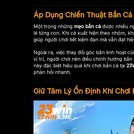
Áp Dụng Chiến Thuật Bắn Cá
Một trong những
mẹo bắn cá
được nhiều ng
lẻ từng con. Khi cá xuất hiện theo nhóm, kh
giúp người chơi tiết kiệm đạn mà vẫn đạt hiệ
Ngoài ra, việc thay đổi góc bắn linh hoạt cũ
vị trí, người chơi nên điều chỉnh hướng bắ
này đặc biệt hiệu quả khi chơi bắn cá tại
23
phản hồi nhanh.
Giữ Tâm Lý Ổn Định Khi Chơi