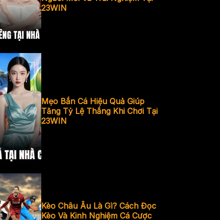
Cách chơi
23WIN
êng tại nhà
cái 23WIN
Mẹo Bắn Cá Hiệu Quả Giúp
ẹo bắn cá
Tăng Tỷ Lệ Thắng Khi Chơi Tại
23WIN
iệu quả tại
nhà cái
23WIN
Kèo Châu Âu Là Gì? Cách Đọc
Kèo Và Kinh Nghiệm Cá Cược